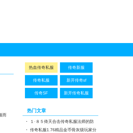
热血传奇私服
传奇新服
传奇私服
新开传奇sf
传奇SF
新开传奇私服
热门文章
颖而
１·８５倚天合击传奇私服法师的防
御的技能就是魔法盾
传奇私服1.76精品金币骨灰级玩家分