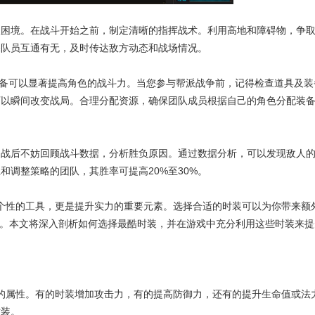
入困境。在战斗开始之前，制定清晰的指挥战术。利用高地和障碍物，争
保队员互通有无，及时传达敌方动态和战场情况。
的装备可以显著提高角色的战斗力。当您参与帮派战争前，记得检查道具及装
可以瞬间改变战局。合理分配资源，确保团队成员根据自己的角色分配装
。战后不妨回顾战斗数据，分析胜负原因。通过数据分析，可以发现敌人
和调整策略的团队，其胜率可提高20%至30%。
炫耀个性的工具，更是提升实力的重要元素。选择合适的时装可以为你带来额
伤害。本文将深入剖析如何选择最酷时装，并在游戏中充分利用这些时装来
不同的属性。有的时装增加攻击力，有的提高防御力，还有的提升生命值或法
时装。