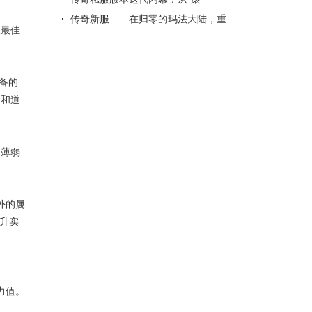
服”到“长尾”，GM 如何用更新..
传奇新服——在归零的玛法大陆，重
取最佳
写你的第一行代码
备的
备和道
的薄弱
外的属
提升实
力值。