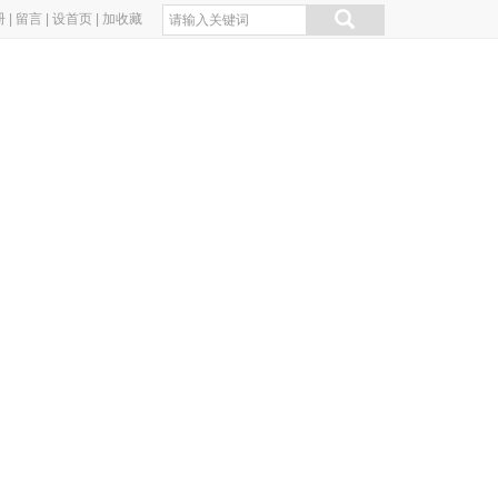
册
|
留言
|
设首页
|
加收藏