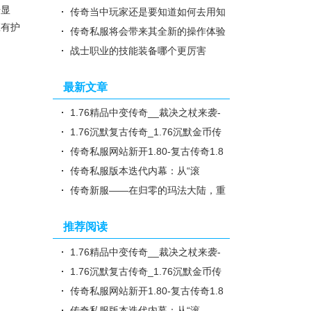
据显
享60级挑战月魔攻略
传奇当中玩家还是要知道如何去用知
应有护
识技能
传奇私服将会带来其全新的操作体验
战士职业的技能装备哪个更厉害
最新文章
1.76精品中变传奇__裁决之杖来袭-
装备评分系统深度拆解：从新..
1.76沉默复古传奇_1.76沉默金币传
奇_任务奖励
传奇私服网站新开1.80-复古传奇1.8
0版下载_装备打钻攻略
传奇私服版本迭代内幕：从“滚
服”到“长尾”，GM 如何用更新..
传奇新服——在归零的玛法大陆，重
写你的第一行代码
推荐阅读
1.76精品中变传奇__裁决之杖来袭-
装备评分系统深度拆解：从新..
1.76沉默复古传奇_1.76沉默金币传
奇_任务奖励
传奇私服网站新开1.80-复古传奇1.8
0版下载_装备打钻攻略
传奇私服版本迭代内幕：从“滚