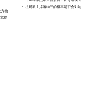
祖玛教主掉落物品的概率是否会影响
取宠物
玩家的刷宝体验？
，宠物