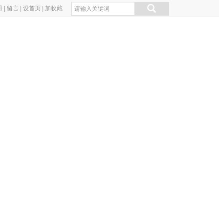
册
|
留言
|
设首页
|
加收藏