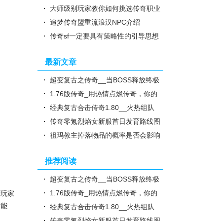
大师级别玩家教你如何挑选传奇职业
追梦传奇盟重流浪汉NPC介绍
传奇sf一定要具有策略性的引导思想
最新文章
超变复古之传奇__当BOSS释放终极
buff，谁将笑傲江湖
1.76版传奇_用热情点燃传奇，你的
故事才刚刚开始。
经典复古合击传奇1.80__火热组队
挑战，激爽升级体验
传奇零氪烈焰女新服首日发育路线图
祖玛教主掉落物品的概率是否会影响
玩家的刷宝体验？
推荐阅读
超变复古之传奇__当BOSS释放终极
buff，谁将笑傲江湖
1.76版传奇_用热情点燃传奇，你的
，玩家
出能
故事才刚刚开始。
经典复古合击传奇1.80__火热组队
挑战，激爽升级体验
传奇零氪烈焰女新服首日发育路线图