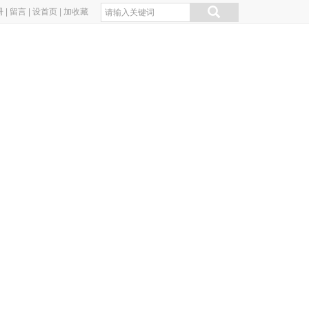
册
|
留言
|
设首页
|
加收藏