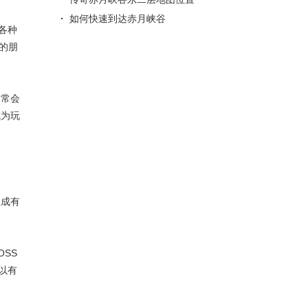
如何快速到达赤月峡谷
各种
的朋
常常会
成为玩
工成有
SS
以有