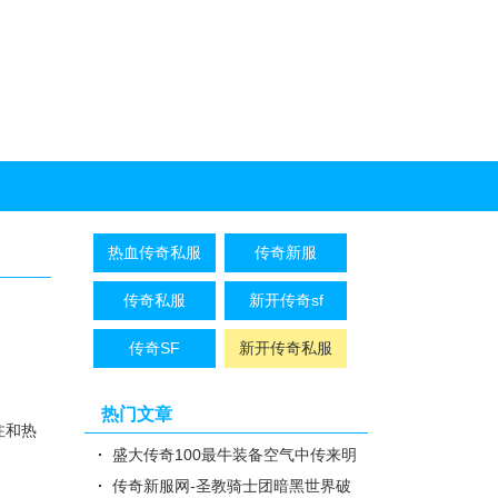
热血传奇私服
传奇新服
传奇私服
新开传奇sf
传奇SF
新开传奇私服
热门文章
注和热
盛大传奇100最牛装备空气中传来明
显的骨头断裂的动静
传奇新服网-圣教骑士团暗黑世界破