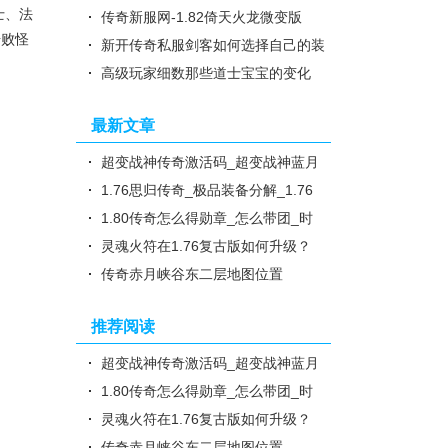
士、法
坏之神六职业版
传奇新服网-1.82倚天火龙微变版
击败怪
新开传奇私服剑客如何选择自己的装
备
高级玩家细数那些道士宝宝的变化
最新文章
超变战神传奇激活码_超变战神蓝月
传奇_隐藏的远古神兽，你准备..
1.76思归传奇_极品装备分解_1.76
四职业刺客传奇_重温经典，尽..
1.80传奇怎么得勋章_怎么带团_时
装宠物—核心在于“击杀”与“..
灵魂火符在1.76复古版如何升级？
传奇赤月峡谷东二层地图位置
推荐阅读
超变战神传奇激活码_超变战神蓝月
传奇_隐藏的远古神兽，你准备..
1.80传奇怎么得勋章_怎么带团_时
装宠物—核心在于“击杀”与“..
灵魂火符在1.76复古版如何升级？
传奇赤月峡谷东二层地图位置